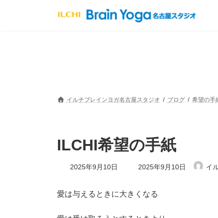
コ
ナ
ン
ビ
テ
ゲ
ン
ー
ツ
シ
へ
ョ
ス
ン
キ
に
ッ
移
プ
動
イルチブレインヨガ名古屋スタジオ
ブログ
希望の手
ILCHI希望の手紙
最
2025年9月10日
2025年9月10日
イ
終
更
新
愛は与えるときに大きくなる
日
時
: