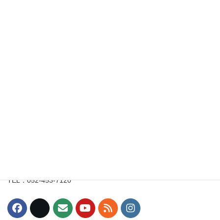
足踏みの方が大変だ
2018年4月6日
イルチブレインヨガ名古屋スタジオ
〒453-0015
愛知県名古屋市中村区椿町8-3
丸一駅西ビル7階
TEL：052-453-7120