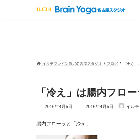
コ
ナ
ン
ビ
テ
ゲ
ン
ー
ツ
シ
へ
ョ
ス
ン
キ
に
ッ
移
プ
動
イルチブレインヨガ名古屋スタジオ
ブログ
「冷え」
「冷え」は腸内フロー
最
2016年4月5日
2016年4月5日
イルチ
終
更
新
腸内フローラと「冷え」
日
時
: