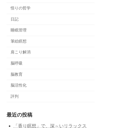
悟りの哲学
日記
睡眠管理
筆絵瞑想
肩こり解消
脳呼吸
脳教育
脳活性化
評判
最近の投稿
「香り瞑想」で、深～いリラックス