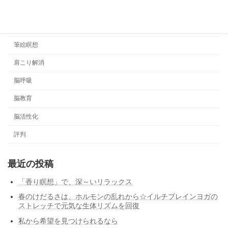
日記
睡眠管理
筆絵瞑想
肩こり解消
脳呼吸
脳教育
脳活性化
評判
最近の投稿
「香り瞑想」で、深～いリラックス
春のけだるさは、ホルモンの乱れから☆イルチブレインヨガの
ストレッチで元気な生体リズムを回復
私から希望を見つけられるなら