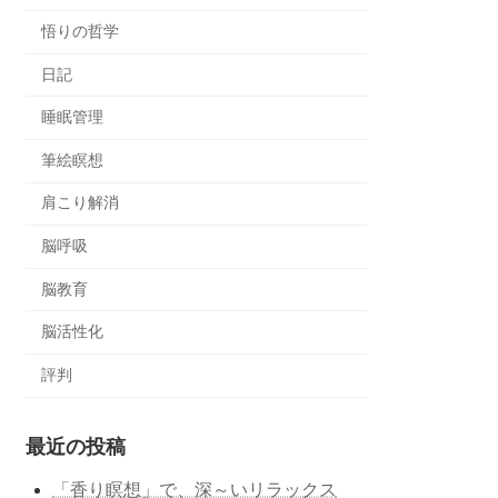
悟りの哲学
日記
睡眠管理
筆絵瞑想
肩こり解消
脳呼吸
脳教育
脳活性化
評判
最近の投稿
「香り瞑想」で、深～いリラックス