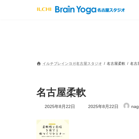
コ
ナ
ン
ビ
テ
ゲ
ン
ー
ツ
シ
へ
ョ
ス
ン
キ
に
ッ
移
プ
動
イルチブレインヨガ名古屋スタジオ
名古屋柔軟
名古
名古屋柔軟
最
2025年8月22日
2025年8月22日
nag
終
更
新
日
時
: