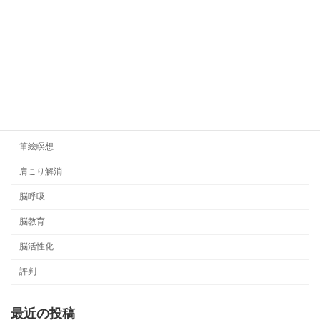
地球市民学校
希望の手紙
悟りの哲学
日記
睡眠管理
筆絵瞑想
肩こり解消
脳呼吸
脳教育
脳活性化
評判
最近の投稿