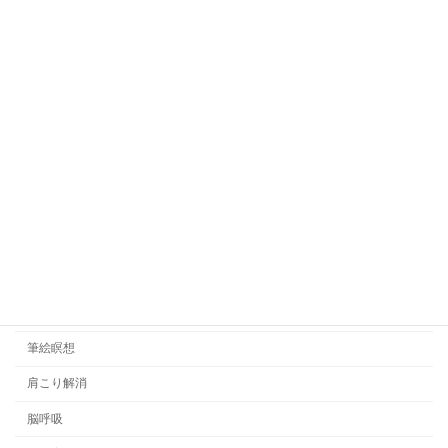
体験談
免疫力アップ
口コミ
呼吸瞑想
地球市民学校
希望の手紙
悟りの哲学
日記
睡眠管理
筆絵瞑想
肩こり解消
脳呼吸