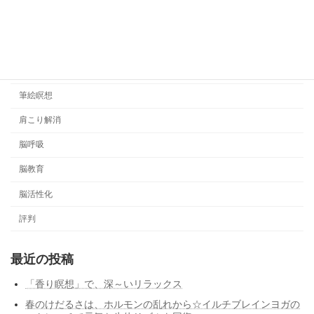
悟りの哲学
日記
睡眠管理
筆絵瞑想
肩こり解消
脳呼吸
脳教育
脳活性化
評判
最近の投稿
「香り瞑想」で、深～いリラックス
春のけだるさは、ホルモンの乱れから☆イルチブレインヨガの