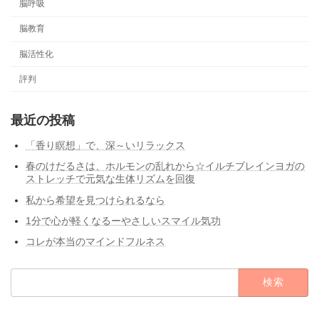
脳呼吸
脳教育
脳活性化
評判
最近の投稿
「香り瞑想」で、深～いリラックス
春のけだるさは、ホルモンの乱れから☆イルチブレインヨガの
ストレッチで元気な生体リズムを回復
私から希望を見つけられるなら
1分で心が軽くなるーやさしいスマイル気功
コレが本当のマインドフルネス
検
索: