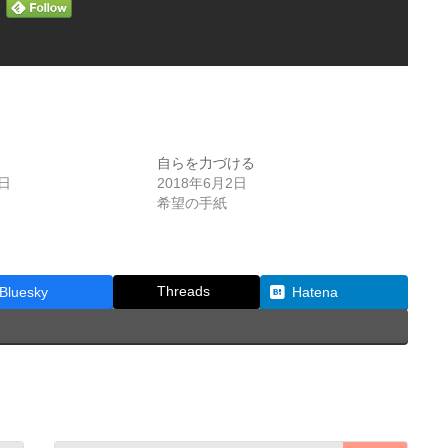
自らを力づける
1日
2018年6月2日
希望の手紙
Threads
Bluesky
Hatena