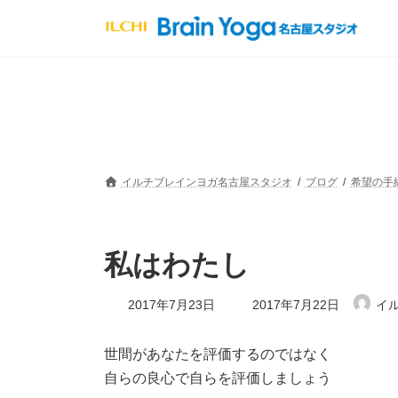
コ
ナ
ン
ビ
テ
ゲ
ン
ー
ツ
シ
へ
ョ
ス
ン
キ
に
ッ
移
プ
動
イルチブレインヨガ名古屋スタジオ
ブログ
希望の手
私はわたし
最
2017年7月23日
2017年7月22日
イ
終
更
新
世間があなたを評価するのではなく
日
自らの良心で自らを評価しましょう
時
: