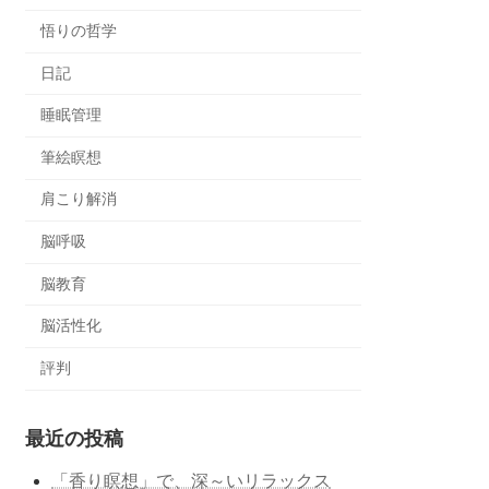
悟りの哲学
日記
睡眠管理
筆絵瞑想
肩こり解消
脳呼吸
脳教育
脳活性化
評判
最近の投稿
「香り瞑想」で、深～いリラックス