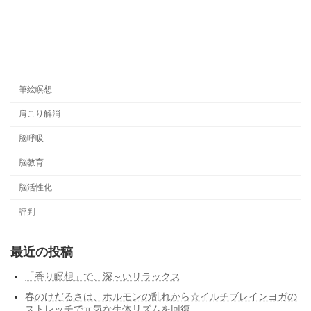
悟りの哲学
日記
睡眠管理
筆絵瞑想
肩こり解消
脳呼吸
脳教育
脳活性化
評判
最近の投稿
「香り瞑想」で、深～いリラックス
春のけだるさは、ホルモンの乱れから☆イルチブレインヨガの
ストレッチで元気な生体リズムを回復