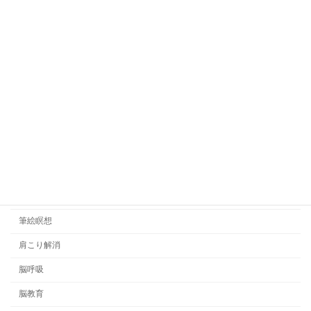
体験談
免疫力アップ
口コミ
呼吸瞑想
地球市民学校
希望の手紙
悟りの哲学
日記
睡眠管理
筆絵瞑想
肩こり解消
脳呼吸
脳教育