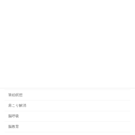
免疫力アップ
口コミ
呼吸瞑想
地球市民学校
希望の手紙
悟りの哲学
日記
睡眠管理
筆絵瞑想
肩こり解消
脳呼吸
脳教育