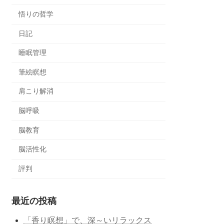
悟りの哲学
日記
睡眠管理
筆絵瞑想
肩こり解消
脳呼吸
脳教育
脳活性化
評判
最近の投稿
「香り瞑想」で、深～いリラックス