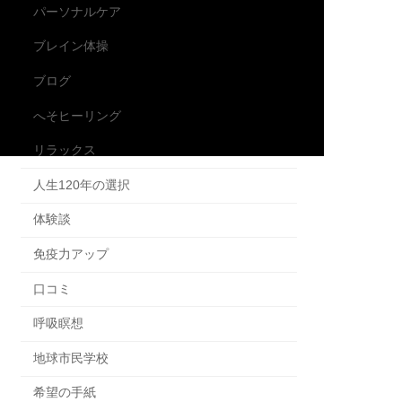
パーソナルケア
ブレイン体操
ブログ
へそヒーリング
リラックス
人生120年の選択
体験談
免疫力アップ
口コミ
呼吸瞑想
地球市民学校
希望の手紙