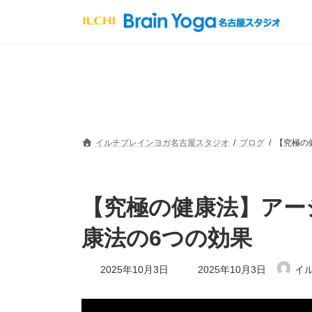
コ
ナ
ン
ビ
テ
ゲ
ン
ー
ツ
シ
へ
ョ
ス
ン
キ
に
ッ
移
プ
動
イルチブレインヨガ名古屋スタジオ
ブログ
【究極の
【究極の健康法】アー
康法の6つの効果
最
2025年10月3日
2025年10月3日
イ
終
更
新