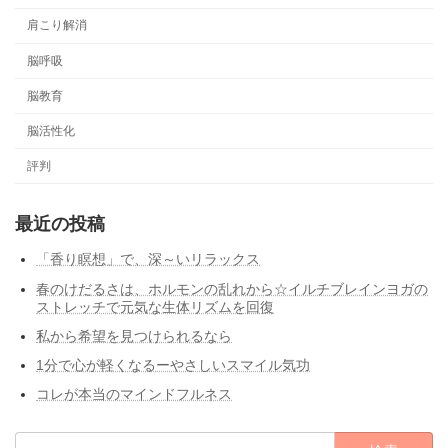
肩こり解消
脳呼吸
脳教育
脳活性化
評判
最近の投稿
「香り瞑想」で、深～いリラックス
春のけだるさは、ホルモンの乱れから☆イルチブレインヨガの
ストレッチで元気な生体リズムを回復
私から希望を見つけられるなら
1分で心が軽くなるーやさしいスマイル気功
コレが本当のマインドフルネス
検