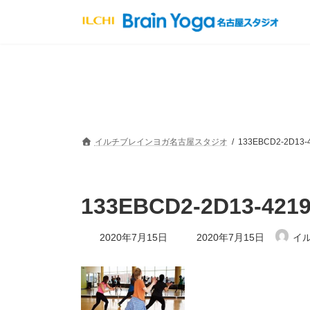
コ
ナ
ン
ビ
テ
ゲ
ン
ー
ツ
シ
へ
ョ
ス
ン
キ
に
ッ
移
プ
動
イルチブレインヨガ名古屋スタジオ
133EBCD2-2D13-
133EBCD2-2D13-421
最
2020年7月15日
2020年7月15日
イ
終
更
新
日
時
: