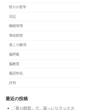
悟りの哲学
日記
睡眠管理
筆絵瞑想
肩こり解消
脳呼吸
脳教育
脳活性化
評判
最近の投稿
「香り瞑想」で、深～いリラックス