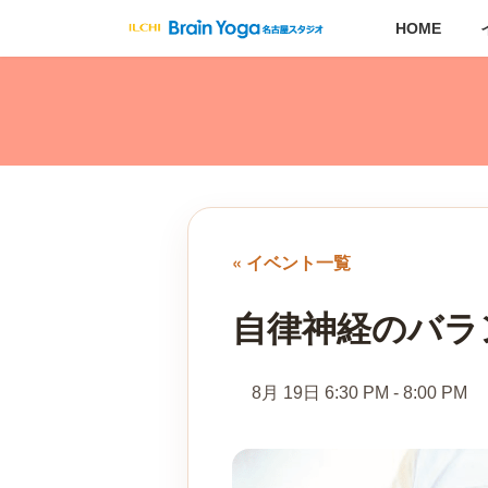
コ
ナ
HOME
ン
ビ
テ
ゲ
ン
ー
ツ
シ
へ
ョ
ス
ン
キ
に
ッ
移
プ
動
« イベント一覧
自律神経のバラ
8月 19日 6:30 PM
-
8:00 PM