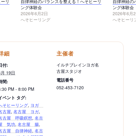
ヒーリ
自律神経のバランスを整える！へそヒーリ
自律神経の
ング体験会
ング体験会
2026年6月2日
2026年6月
へそヒーリング
へそヒーリ
詳細
主催者
イルチブレインヨガ名
日付:
古屋スタジオ
8月 19日
電話番号
時間:
052-453-7120
6:30 PM - 8:00 PM
イベント タグ:
へそヒーリング
,
ヨガ
名古屋
,
名古屋 ヨガ
,
名古屋 呼吸瞑想
,
名古
屋 気功
,
名古屋 腸
,
名古屋 自律神経
,
名古