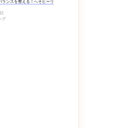
バランスを整える！へそヒーリ
2日
ング