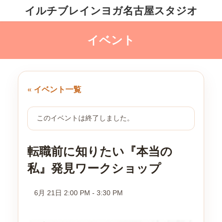
コ
ナ
イルチブレインヨガ名古屋スタジオ
ン
ビ
テ
ゲ
ン
ー
ツ
シ
へ
ョ
ス
ン
キ
に
ッ
移
プ
動
« イベント一覧
このイベントは終了しました。
転職前に知りたい『本当の
私』発見ワークショップ
6月 21日 2:00 PM
-
3:30 PM