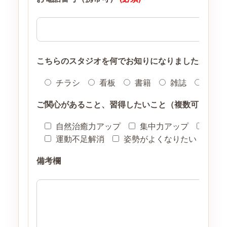
こちらのスタジオを何でお知りになりましたか？
(
チラシ
看板
書籍
雑誌
紹介
ご関心があること、習得したいこと（複数可）
自然治癒力アップ
集中力アップ
ダイ
運動不足解消
姿勢がよくなりたい
そ
備考欄