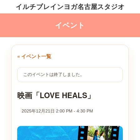
コ
ナ
イルチブレインヨガ名古屋スタジオ
ン
ビ
テ
ゲ
ン
ー
ツ
シ
へ
ョ
ス
ン
キ
に
ッ
移
プ
動
« イベント一覧
このイベントは終了しました。
映画「LOVE HEALS」
2025年12月21日 2:00 PM
-
4:30 PM