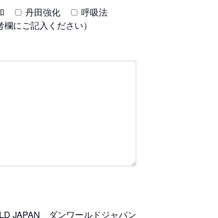
和
丹田強化
呼吸法
考欄にご記入ください）
RLD JAPAN ダンワールドジャパン