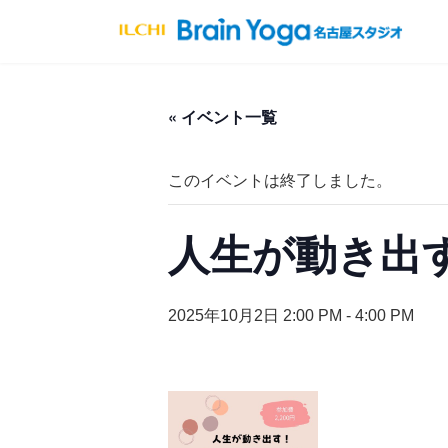
コ
ナ
ン
ビ
テ
ゲ
ン
ー
ツ
シ
へ
ョ
« イベント一覧
ス
ン
キ
に
ッ
移
このイベントは終了しました。
プ
動
人生が動き出
2025年10月2日 2:00 PM
-
4:00 PM