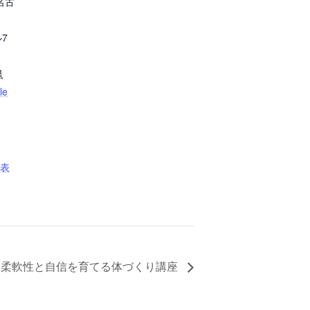
名古
7
県
le
を表
柔軟性と自信を育てる体づくり講座