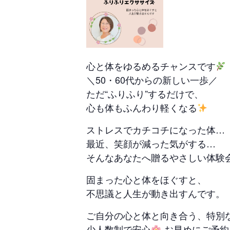
心と体をゆるめるチャンスです
＼50・60代からの新しい一歩／
ただ“ふりふり”するだけで、
心も体もふんわり軽くなる
ストレスでカチコチになった体…
最近、笑顔が減った気がする…
そんなあなたへ贈るやさしい体験
固まった心と体をほぐすと、
不思議と人生が動き出すんです。
ご自分の心と体と向き合う、特別
少人数制で安心
お早めにご予約