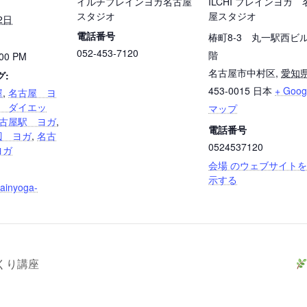
イルチブレインヨガ名古屋
ILCHI ブレインヨガ 
スタジオ
屋スタジオ
2日
電話番号
椿町8-3 丸一駅西ビル
052-453-7120
階
:00 PM
名古屋市中村区
,
愛知
グ:
453-0015
日本
+ Goog
屋
,
名古屋 ヨ
 ダイエッ
マップ
古屋駅 ヨガ
,
電話番号
辺 ヨガ
,
名古
0524537120
ヨガ
会場 のウェブサイト
示する
brainyoga-
くり講座