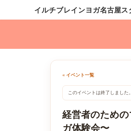
コ
ナ
イルチブレインヨガ名古屋ス
ン
ビ
テ
ゲ
ン
ー
ツ
シ
へ
ョ
ス
ン
キ
に
ッ
移
プ
動
« イベント一覧
このイベントは終了しました
経営者のための
ガ体験会〜