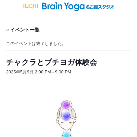
コ
ナ
ン
ビ
テ
ゲ
ン
ー
ツ
シ
« イベント一覧
へ
ョ
ス
ン
キ
に
このイベントは終了しました。
ッ
移
プ
動
チャクラとプチヨガ体験会
2025年5月9日 2:00 PM
-
9:00 PM