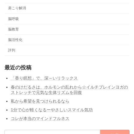
肩こり解消
脳呼吸
脳教育
脳活性化
評判
最近の投稿
「香り瞑想」で、深～いリラックス
春のけだるさは、ホルモンの乱れから☆イルチブレインヨガの
ストレッチで元気な生体リズムを回復
私から希望を見つけられるなら
1分で心が軽くなるーやさしいスマイル気功
コレが本当のマインドフルネス
検