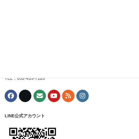
検
索:
イルチブレインヨガ名古屋スタジオ
〒453-0015
愛知県名古屋市中村区椿町8-3
丸一駅西ビル7階
TEL：052-453-7120
LINE公式アカウント