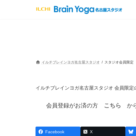
コ
ナ
ン
ビ
テ
ゲ
ン
ー
ツ
シ
へ
ョ
ス
ン
キ
に
ッ
移
プ
動
イルチブレインヨガ名古屋スタジオ
スタジオ会員限定
イルチブレインヨガ名古屋スタジオ 会員限定
会員登録がお済の方
こちら
から
Facebook
X