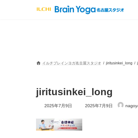
コ
ナ
ン
ビ
テ
ゲ
ン
ー
ツ
シ
へ
ョ
ス
ン
キ
に
ッ
移
プ
動
イルチブレインヨガ名古屋スタジオ
jiritusinkei_long
jiritusinkei_long
最
2025年7月9日
2025年7月9日
nagoy
終
更
新
日
時
: